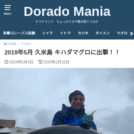
Dorado Mania
MENU
ドラドマニア ちょっぴりガチ勢の釣りブログ
多摩川シーバス記録
シイラ
イトウ
カジキ
タイメン
マグロ
HOME
マグロ
2019年5月 久米島 キハダマグロに出撃！！
2019年5月4日
2020年2月16日