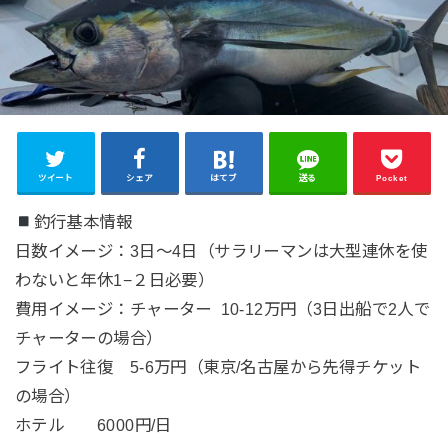
ツイート
シェア
はてブ
送る
Pocket
釣行基本情報
日数イメージ：3日〜4日（サラリーマンは大型連休を使
わないと年休1−２日必要）
費用イメージ：チャーター 10-12万円（3日出船で2人で
チャーターの場合）
フライト往復 5-6万円（東京/名古屋から先得チケット
の場合）
ホテル 6000円/日