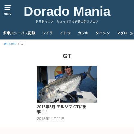
Dorado Mania
MENU
ドラドマニア ちょっぴりガチ勢の釣りブログ
多摩川シーバス記録
シイラ
イトウ
カジキ
タイメン
マグロ
HOME
GT
GT
2013年3月 モルジブ GTに出
撃！！
2018年11月11日