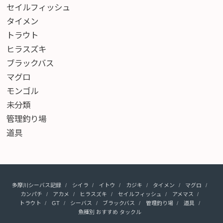
セイルフィッシュ
タイメン
トラウト
ヒラスズキ
ブラックバス
マグロ
モンゴル
未分類
管理釣り場
道具
多摩川シーバス記録
シイラ
イトウ
カジキ
タイメン
マグロ
カンパチ
アカメ
ヒラスズキ
セイルフィッシュ
アメマス
トラウト
GT
シーバス
ブラックバス
管理釣り場
道具
魚種別 おすすめ タックル