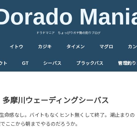
Dorado Mani
ドラドマニア ちょっぴりガチ勢の釣りブログ
イトウ
カジキ
タイメン
マグロ
カン
ウト
GT
シーバス
ブラックバス
管理釣り
1時 多摩川ウェーディングシーバス
く生命感なし。バイトもなくヒント無くして終了。潮止まりの
曜でここから朝までやるのだろうか。