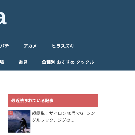
a
パチ
アカメ
ヒラスズキ
場
道具
魚種別 おすすめ タックル
最近読まれている記事
超簡単！ザイロン40号でGTシン
グルフック、ジグの...